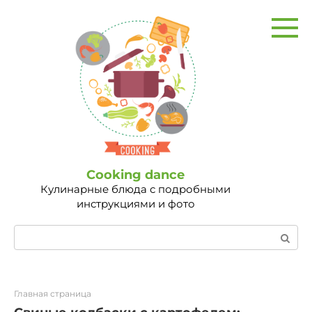
Перейти
к
контенту
Сooking dance
Кулинарные блюда с подробными
инструкциями и фото
Поиск:
Главная страница