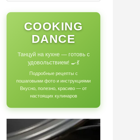
COOKING
DANCE
Танцуй на кухне — готовь с
удовольствием! 🍳💃
Подробные рецепты с
пошаговыми фото и инструкциями
Вкусно, полезно, красиво — от
настоящих кулинаров