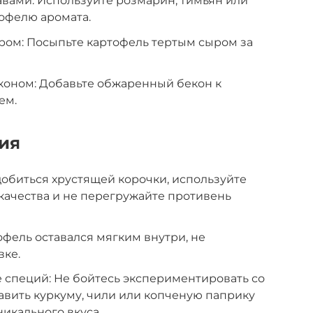
авами: Используйте розмарин, тимьян или
офелю аромата.
ром: Посыпьте картофель тертым сыром за
коном: Добавьте обжаренный бекон к
ем.
ия
добиться хрустящей корочки, используйте
качества и не перегружайте противень
офель оставался мягким внутри, не
вке.
 специй: Не бойтесь экспериментировать со
вить куркуму, чили или копченую паприку
икального вкуса.