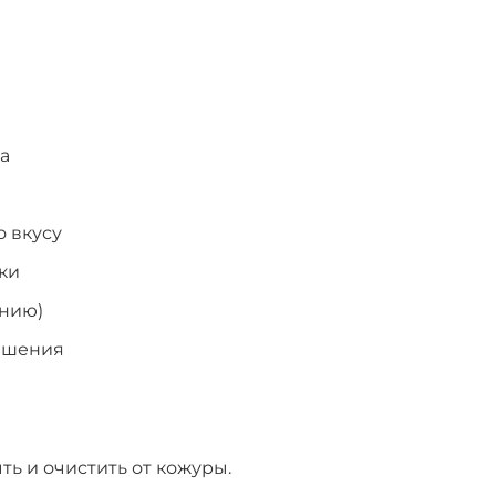
ка
 вкусу
жки
анию)
рашения
ь и очистить от кожуры.