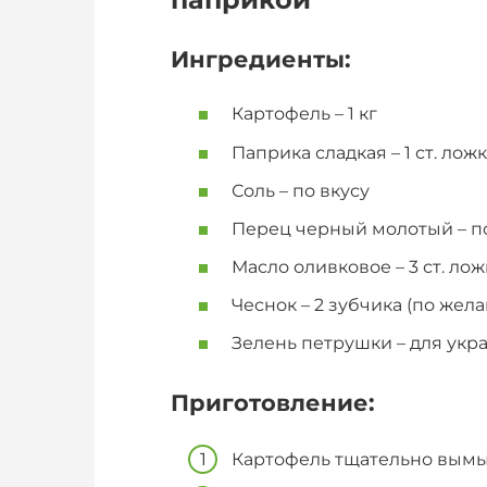
Ингредиенты:
Картофель – 1 кг
Паприка сладкая – 1 ст. лож
Соль – по вкусу
Перец черный молотый – по
Масло оливковое – 3 ст. ло
Чеснок – 2 зубчика (по жел
Зелень петрушки – для ук
Приготовление:
Картофель тщательно вымыт