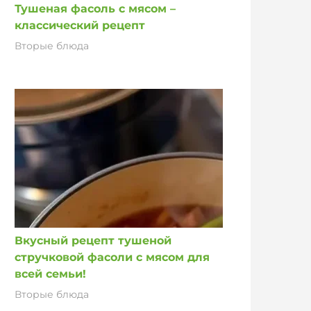
Тушеная фасоль с мясом –
классический рецепт
Вторые блюда
Вкусный рецепт тушеной
стручковой фасоли с мясом для
всей семьи!
Вторые блюда