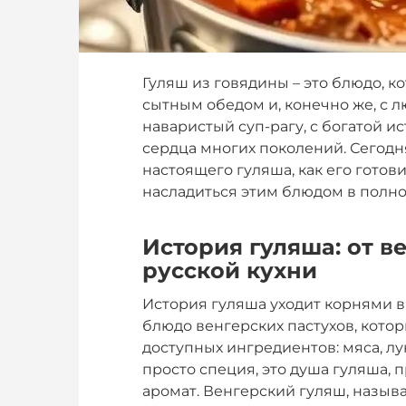
Гуляш из говядины – это блюдо, 
сытным обедом и, конечно же, с 
наваристый суп-рагу, с богатой 
сердца многих поколений. Сегодн
настоящего гуляша, как его гото
насладиться этим блюдом в полно
История гуляша: от в
русской кухни
История гуляша уходит корнями в
блюдо венгерских пастухов, котор
доступных ингредиентов: мяса, лук
просто специя, это душа гуляша,
аромат. Венгерский гуляш, называ