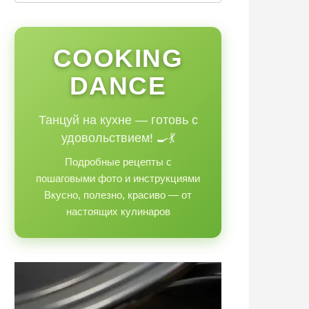
COOKING
DANCE
Танцуй на кухне — готовь с
удовольствием! 🍳💃
Подробные рецепты с
пошаговыми фото и инструкциями
Вкусно, полезно, красиво — от
настоящих кулинаров