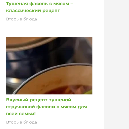
Тушеная фасоль с мясом –
классический рецепт
Вторые блюда
Вкусный рецепт тушеной
стручковой фасоли с мясом для
всей семьи!
Вторые блюда