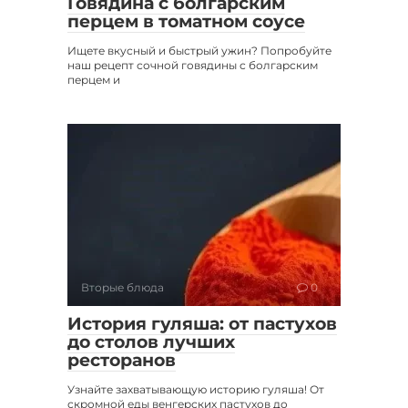
Говядина с болгарским
перцем в томатном соусе
Ищете вкусный и быстрый ужин? Попробуйте
наш рецепт сочной говядины с болгарским
перцем и
Вторые блюда
0
История гуляша: от пастухов
до столов лучших
ресторанов
Узнайте захватывающую историю гуляша! От
скромной еды венгерских пастухов до