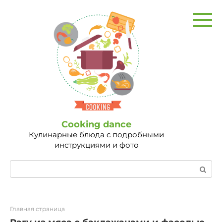
Перейти
к
контенту
Сooking dance
Кулинарные блюда с подробными
инструкциями и фото
Поиск:
Главная страница