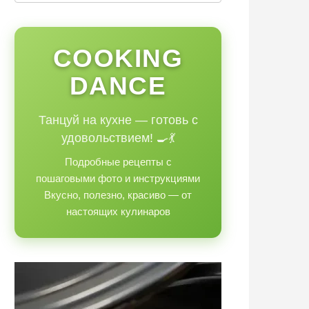
COOKING
DANCE
Танцуй на кухне — готовь с
удовольствием! 🍳💃
Подробные рецепты с
пошаговыми фото и инструкциями
Вкусно, полезно, красиво — от
настоящих кулинаров