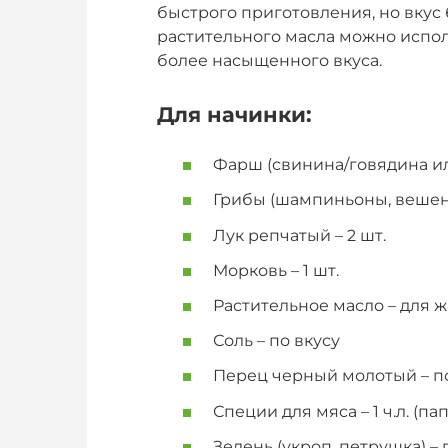
быстрого приготовления, но вкус 
растительного масла можно испол
более насыщенного вкуса.
Для начинки:
Фарш (свинина/говядина ил
Грибы (шампиньоны, вешенк
Лук репчатый – 2 шт.
Морковь – 1 шт.
Растительное масло – для 
Соль – по вкусу
Перец черный молотый – по
Специи для мяса – 1 ч.л. (п
Зелень (укроп, петрушка) – 