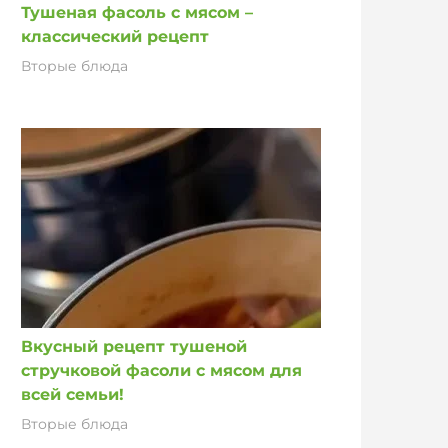
Тушеная фасоль с мясом –
классический рецепт
Вторые блюда
Вкусный рецепт тушеной
стручковой фасоли с мясом для
всей семьи!
Вторые блюда