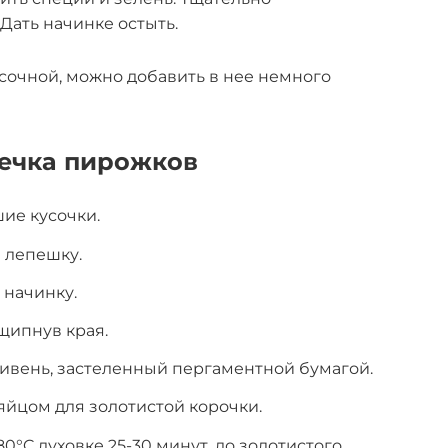
 Дать начинке остыть.
 сочной, можно добавить в нее немного
ечка пирожков
шие кусочки.
в лепешку.
 начинку.
щипнув края.
ивень, застеленный пергаментной бумагой.
йцом для золотистой корочки.
80°C духовке 25-30 минут, до золотистого