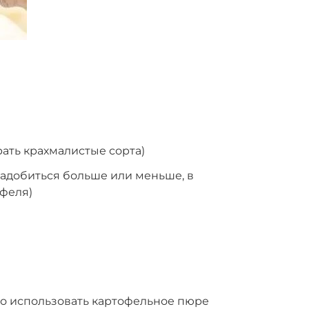
рать крахмалистые сорта)
онадобиться больше или меньше, в
офеля)
но использовать картофельное пюре