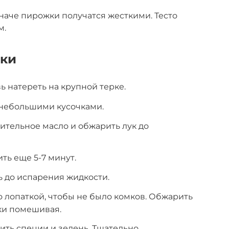
иначе пирожки получатся жесткими. Тесто
м.
нки
ь натереть на крупной терке.
 небольшими кусочками.
тительное масло и обжарить лук до
ть еще 5-7 минут.
 до испарения жидкости.
о лопаткой, чтобы не было комков. Обжарить
ки помешивая.
ить специи и зелень. Тщательно