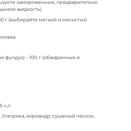
ьзуете замороженные, предварительно
ишнюю жидкость)
50 г (выбирайте мягкий и мясистый
оловка
и фундук) – 100 г (обжаренные и
 ч.л.
л. (паприка, кориандр, сушеный чеснок,