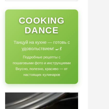
COOKING
DANCE
Танцуй на кухне — готовь с
удовольствием! 🍳💃
Подробные рецепты с
пошаговыми фото и инструкциями
Вкусно, полезно, красиво — от
настоящих кулинаров