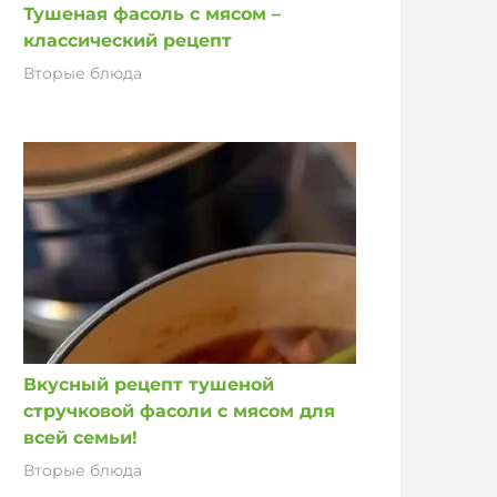
Тушеная фасоль с мясом –
классический рецепт
Вторые блюда
Вкусный рецепт тушеной
стручковой фасоли с мясом для
всей семьи!
Вторые блюда