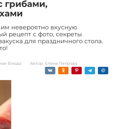
с грибами,
ехами
овим невероятно вкусную
й рецепт с фото, секреты
закуска для праздничного стола.
то!
рые блюда
Автор:
Елена Петрова