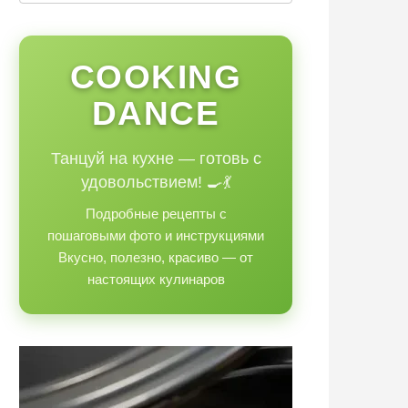
COOKING
DANCE
Танцуй на кухне — готовь с
удовольствием! 🍳💃
Подробные рецепты с
пошаговыми фото и инструкциями
Вкусно, полезно, красиво — от
настоящих кулинаров