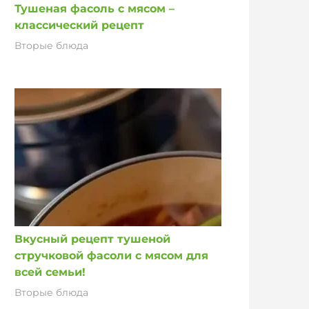
Тушеная фасоль с мясом –
классический рецепт
Вторые блюда
Вкусный рецепт тушеной
стручковой фасоли с мясом для
всей семьи!
Вторые блюда