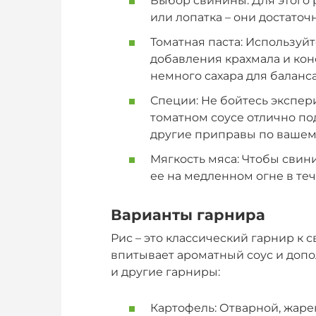
Выбор свинины: Для этого 
или лопатка – они достаточ
Томатная паста: Используй
добавления крахмала и конс
немного сахара для баланса
Специи: Не бойтесь экспер
томатном соусе отлично по
другие приправы по вашему
Мягкость мяса: Чтобы свин
ее на медленном огне в те
Варианты гарнира
Рис – это классический гарнир к 
впитывает ароматный соус и допо
и другие гарниры:
Картофель: Отварной, жаре