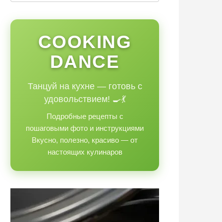
COOKING
DANCE
Танцуй на кухне — готовь с
удовольствием! 🍳💃
Подробные рецепты с
пошаговыми фото и инструкциями
Вкусно, полезно, красиво — от
настоящих кулинаров