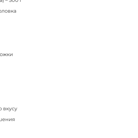
) – 500 г
оловка
ложки
 вкусу
ашения