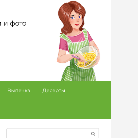
 и фото
Выпечка
Десерты
Поиск: