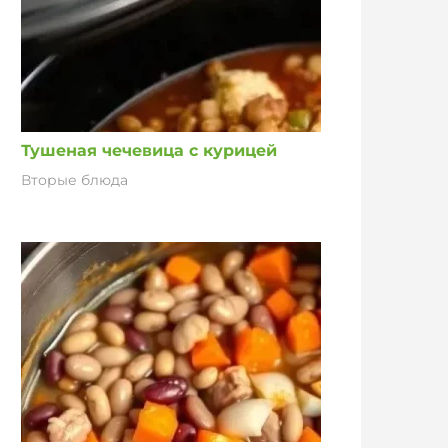
Тушеная чечевица с курицей
Вторые блюда