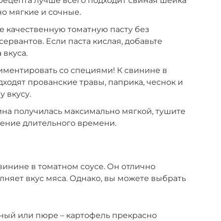
рецепта лучше всего подходит свиная шейка
но мягкие и сочные.
те качественную томатную пасту без
ервантов. Если паста кислая, добавьте
 вкуса.
иментировать со специями! К свинине в
дходят прованские травы, паприка, чеснок и
 вкусу.
ина получилась максимально мягкой, тушите
чение длительного времени.
свинине в томатном соусе. Он отлично
лняет вкус мяса. Однако, вы можете выбрать
ный или пюре – картофель прекрасно