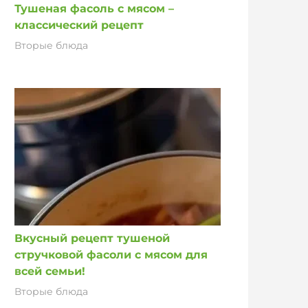
Тушеная фасоль с мясом –
классический рецепт
Вторые блюда
Вкусный рецепт тушеной
стручковой фасоли с мясом для
всей семьи!
Вторые блюда