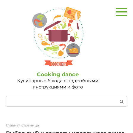
Перейти
к
контенту
Сooking dance
Кулинарные блюда с подробными
инструкциями и фото
Поиск:
Главная страница