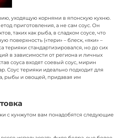
рию, уходящую корнями в японскую кухню.
етод приготовления, а не сам соус. Он
в, таких как рыба, в сладком соусе, что
ю поверхность («тери» – блеск, «яки» –
са терияки стандартизировался, но до сих
ий в зависимости от региона и личных
тав соуса входят соевый соус, мирин
хар. Соус терияки идеально подходит для
а, рыбы и овощей, придавая им
товка
ки с кунжутом вам понадобятся следующие
 всего использовать филе бедра, оно более