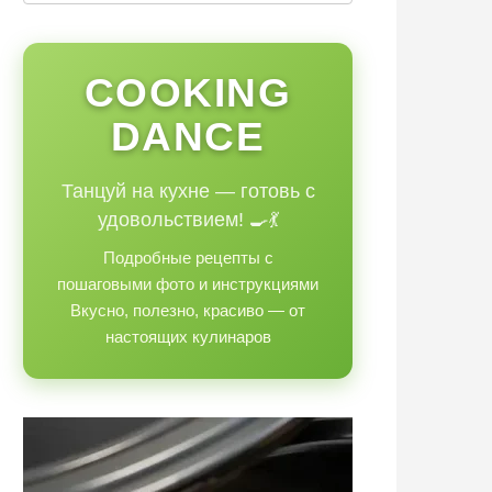
COOKING
DANCE
Танцуй на кухне — готовь с
удовольствием! 🍳💃
Подробные рецепты с
пошаговыми фото и инструкциями
Вкусно, полезно, красиво — от
настоящих кулинаров