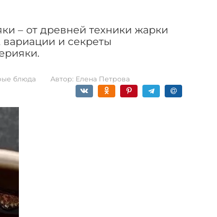
яки – от древней техники жарки
, вариации и секреты
ерияки.
рые блюда
Автор:
Елена Петрова