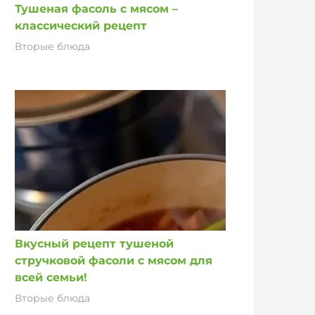
Тушеная фасоль с мясом –
классический рецепт
Вторые блюда
Вкусный рецепт тушеной
стручковой фасоли с мясом для
всей семьи!
Вторые блюда