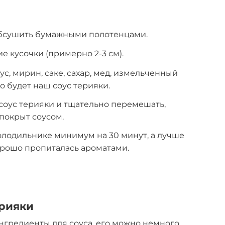
обсушить бумажными полотенцами.
е кусочки (примерно 2-3 см).
с, мирин, саке, сахар, мед, измельченный
о будет наш соус терияки.
соус терияки и тщательно перемешать,
покрыт соусом.
олодильнике минимум на 30 минут, а лучше
хорошо пропиталась ароматами.
ерияки
нгредиенты для соуса, его можно немного