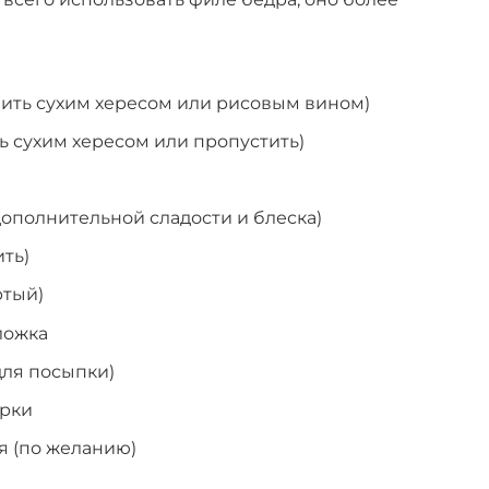
нить сухим хересом или рисовым вином)
ь сухим хересом или пропустить)
 дополнительной сладости и блеска)
ить)
ртый)
ложка
для посыпки)
арки
я (по желанию)