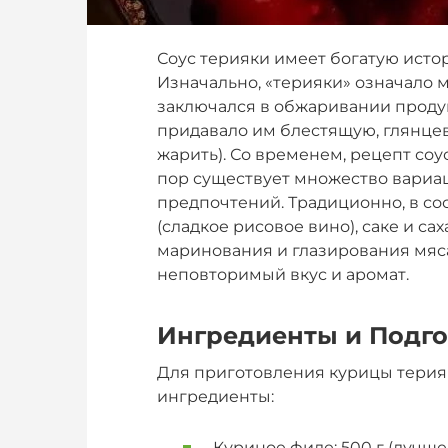
Соус терияки имеет богатую исто
Изначально, «терияки» означало м
заключался в обжаривании продукто
придавало им блестящую, глянцеву
жарить). Со временем, рецепт соу
пор существует множество вариац
предпочтений. Традиционно, в сос
(сладкое рисовое вино), саке и са
маринования и глазирования мяс
неповторимый вкус и аромат.
Ингредиенты и Подго
Для приготовления курицы терия
ингредиенты:
Куриное филе: 500 г (лучше